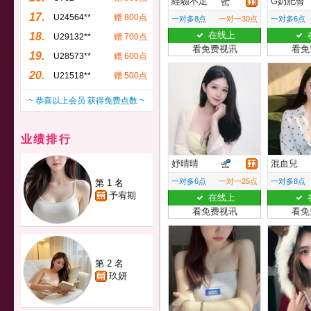
經驗不足
G奶肥臀
17.
U24564**
赠 800点
一对多8点
一对一30点
一对多6点
在线上
18.
U29132**
赠 700点
看免费视讯
看免
19.
U28573**
赠 600点
20.
U21518**
赠 500点
~ 恭喜以上会员 获得免费点数 ~
业绩排行
妤晴晴
混血兒
一对多6点
一对一25点
一对多8点
第 1 名
予宥期
在线上
看免费视讯
看免
第 2 名
玖妍