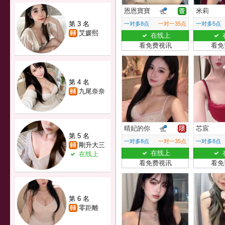
恩恩寶寶
米莉
第 3 名
一对多8点
一对一35点
一对多5点
艾媛熙
在线上
看免费视讯
看免
第 4 名
九尾奈奈
晴妃的你
芯宸
第 5 名
一对多8点
一对一35点
一对多8点
剛升大三
在线上
在线上
看免费视讯
看免
第 6 名
零距離