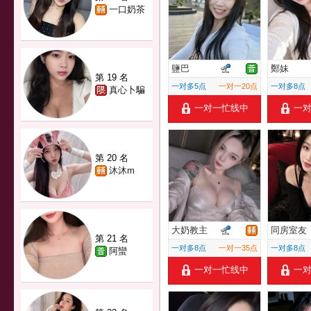
一口奶茶
鹽巴
鄭妹
第 19 名
一对多5点
一对一20点
一对多8点
真心卜騙
一对一忙线中
一
第 20 名
沐沐m
大奶教主
同房室友
第 21 名
一对多8点
一对一35点
一对多8点
阿蠻
一对一忙线中
一