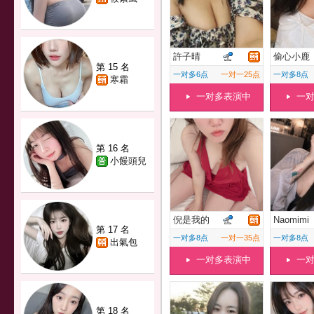
許子晴
偷心小鹿
第 15 名
一对多6点
一对一25点
一对多8点
寒霜
一对多表演中
一
第 16 名
小饅頭兒
倪是我的
Naomimi
第 17 名
一对多8点
一对一35点
一对多8点
出氣包
一对多表演中
一
第 18 名