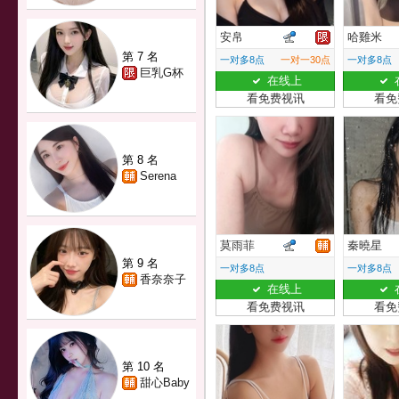
安帛
哈雞米
第 7 名
一对多8点
一对一30点
一对多8点
巨乳G杯
在线上
看免费视讯
看免
第 8 名
Serena
莫雨菲
秦曉星
第 9 名
一对多8点
一对多8点
香奈奈子
在线上
看免费视讯
看免
第 10 名
甜心Baby