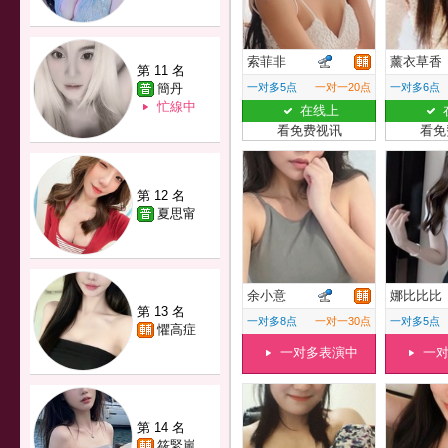
索菲非
薰衣草香
第 11 名
簡丹
一对多5点
一对一20点
一对多6点
忙線中
在线上
看免费视讯
看免
第 12 名
夏思甯
余小意
娜比比比
第 13 名
一对多8点
一对一30点
一对多5点
懼高症
一对多表演中
一
第 14 名
筱緊嵐