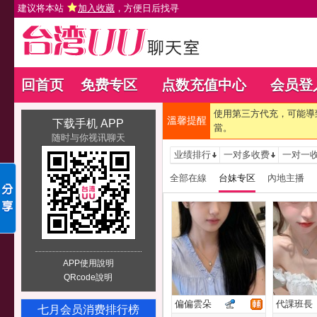
建议将本站
加入收藏
，方便日后找寻
回首页
免费专区
点数充值中心
会员登
使用第三方代充，可能導
溫馨提醒
下载手机 APP
當。
随时与你视讯聊天
业绩排行
一对多收费
一对一
全部在線
台妹专区
內地主播
APP使用說明
QRcode說明
偏偏雲朵
代課班長
七月会员消费排行榜