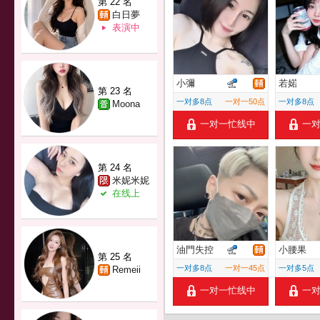
第 22 名
白日夢
表演中
小彌
若婼
第 23 名
一对多8点
一对一50点
一对多8点
Moona
一对一忙线中
一
第 24 名
米妮米妮
在线上
油門失控
小腰果
第 25 名
一对多8点
一对一45点
一对多5点
Remeii
一对一忙线中
一