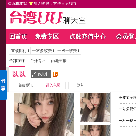
建议将本站
加入收藏
，方便日后找寻
回首页
免费专区
点数充值中心
会员登
业绩排行
一对多收费
一对一收费
全部在線
台妹专区
內地主播
以以
休息中
免費視訊
进入包厢
送礼
免费文字聊
一对多视讯
一对一视讯